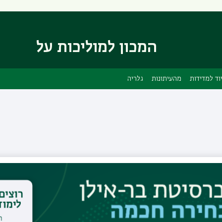
דילוג
דילוג
לתוכן
לתפריט
ניווט
העיקרי
ראשי
המכון למוליכות על
וד למדידות
מהעיתונות
גלריה
מסטרנט
מר אלעד בר