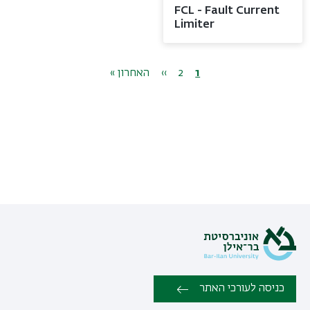
FCL - Fault Current
Limiter
Images
Video
דפדוף
1
דף
2
››
Page
הדף
הדף
האחרון »
נוכחי
הבא
האחרון
כניסה לעורכי האתר