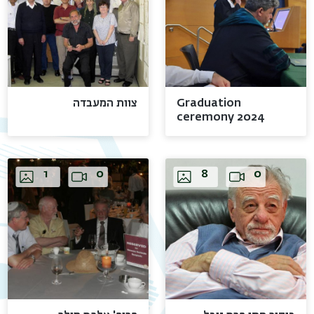
Graduation
צוות המעבדה
ceremony 2024
Images
Video
Images
Video
1
0
8
0