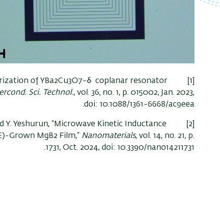
acterization of YBa2Cu3O7-δ coplanar resonator
rcond. Sci. Technol.
, vol. 36, no. 1, p. 015002, Jan. 2023,
doi: 10.1088/1361-6668/ac9eea.
, and Y. Yeshurun, “Microwave Kinetic Inductance
E)-Grown MgB2 Film,”
Nanomaterials
, vol. 14, no. 21, p.
1731, Oct. 2024, doi: 10.3390/nano14211731.