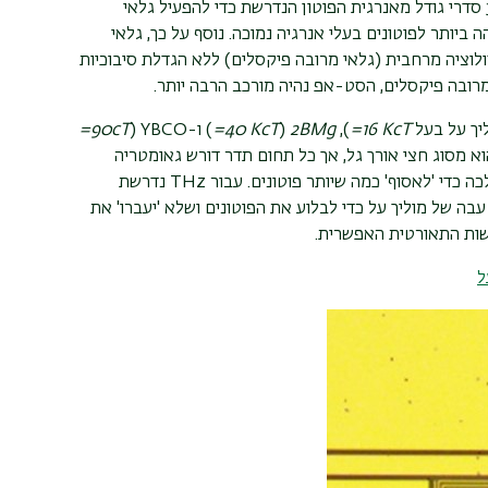
הנדרשת להפעיל את הגלאי (לשבור את זוגות הקופר) נמוכה ב-3 סדרי גודל מאנרגית הפוטון הנדרשת כדי להפעיל גלאי
 ביותר לפוטונים בעלי אנרגיה נמוכה. נוסף על כך, גלאי
וציה מרחבית (גלאי מרובה פיקסלים) ללא הגדלת סיבוכיות
רובה פיקסלים, הסט-אפ נהיה מורכב הרבה יותר.
יך על בעל
T
c
=16 K
),
Mg
B
2
(
T
c
=40 K
)
ו-
YBCO
(
T
c
=90
וא מסוג חצי אורך גל, אך כל תחום תדר דורש גאומטריה
ה כדי 'לאסוף' כמה שיותר פוטונים. עבור
THz
נדרשת
ה של מוליך על כדי לבלוע את הפוטונים ושלא 'יעברו' את
ישות התאורטית האפשרית.
ל