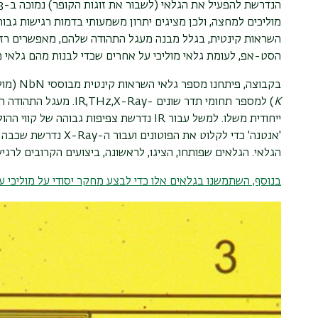
מוליכים למחצה, ולכן מציגים יתרון משמעותי בדמות רגישות גבוהה
השראות קינטית, בגלל מבנה מעגל התהודה שלהם, מאפשרים רזול
הסט-אפ, לעומת גלאי מוליכי על אחרים שכדי לבנות מהם גלאי מ
בקבוצה, פיתחנו מספר גלאי השראות קינטית מבוססי
NbN
(מול
K
)
למספר תחומי תדר שונים -
IR,THz,X-Ray
. מעגל התהודה ה
ייחודית משלו. למשל עבור
IR
נדרשת צפיפות גבוהה של קווי ההולכ
'אנטנה' כדי לקלוט את הפוטונים ועבור ה-
X-Ray
נדרשת שכבה עב
הגלאי. הגלאים שפותחו, הציגו, לראשונה, ביצועים הקרובים לרג
בנוסף, השתמשנו בגלאים אלו כדי לבצע מחקר יסודי על מוליכי ע