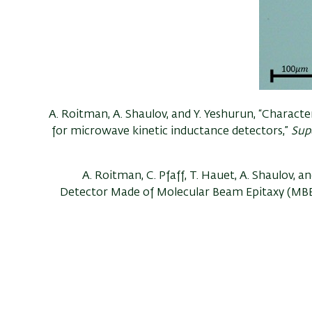
[1] A. Roitman, A. Shaulov, and Y. Yeshurun, “Char
for microwave kinetic inductance detectors,”
Supe
[2] A. Roitman, C. Pfaff, T. Hauet, A. Shaulov
Detector Made of Molecular Beam Epitaxy (MB