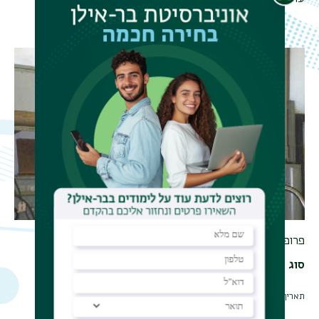
ושדה של עד 16 טסלה.
פרופ&#39;&nbsp;פרופ&#39; קסין יאו ליד המערכת.
סוג מדידה
מדידות גלובליות
תאריך עדכון אחרון : 20/06/2016