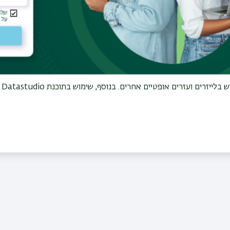
 ניסיוניות באמצעות
matlab
.
כיול בקר הטמפרטורה ע"י מערכת מדידות הולכה (
PPMS
) בעבודה צמו
 נמוכות.
הנדסה ובאופטומטריה:
 בלייזרים ועזרים אופטיים אחרים. בנוסף, שימוש בתוכנת
Datastudio
ע