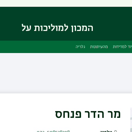
דילוג
דילוג
לתוכן
לתפריט
ניווט
העיקרי
ראשי
המכון למוליכות על
וד למדידות
מהעיתונות
גלריה
מר הדר פנחס