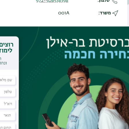
טלפון
972-508538398
משרד
001A
דידה מגנטית
SQUID)
ו-
(VSM
וניסויים במערכות קריאוגניות וואקום.