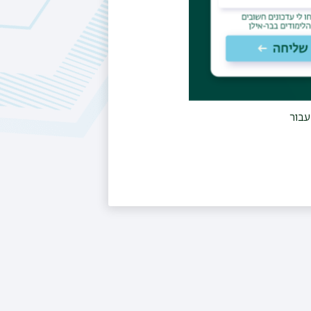
דה עם
בור